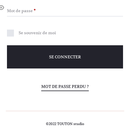
c
Obligatoire
Mot de passe
*
o
m
Se souvenir de moi
p
SE CONNECTER
t
e
MOT DE PASSE PERDU ?
©2022 TOUTON studio