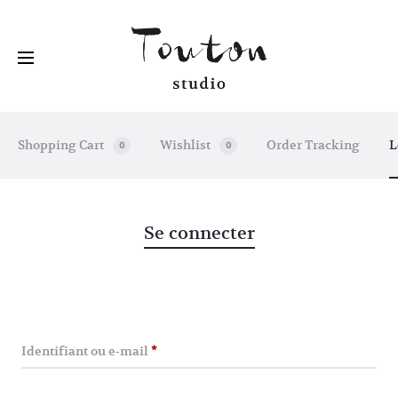
Shopping Cart
Wishlist
Order Tracking
L
0
0
Se connecter
M
o
n
Obligatoire
Identifiant ou e-mail
*