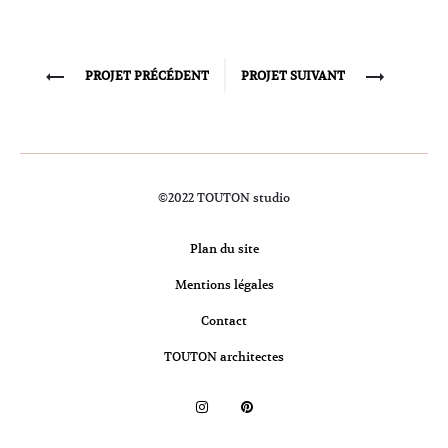
Project
PROJET PRÉCÉDENT
PROJET SUIVANT
navigation
©2022 TOUTON studio
Plan du site
Mentions légales
Contact
TOUTON architectes
I
P
n
i
s
n